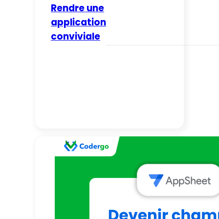
Rendre une
application
conviviale