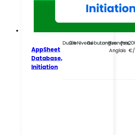
Durée
2 h
Niveau
Débutant
Langue
Français,
Prix
20
AppSheet
Anglais
€/
Database,
Initiation