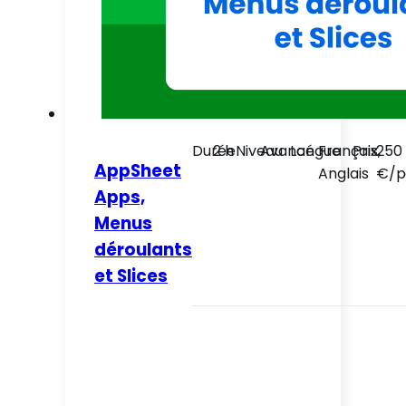
Durée
2 h
Niveau
Avancé
Langue
Français,
Prix
250
AppSheet
Anglais
€/p
Apps,
Menus
déroulants
et Slices