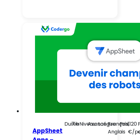
Durée
7 h
Niveau
Avancé
Langue
Français,
Prix
1120
AppSheet
Anglais
€/pe
Apps –