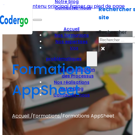
Notre blog
Passer au contenu principal
Passer au pied de page
Contactez-nous
Rechercher s
site
Accueil
Rechercher
Nos formations
Nos expertises
×
Vos
problématiques
Formations
Automatisation
des Processus
Nos réalisations
AppSheet
Notre blog
Contactez-nous
Accueil
/
Formations
/
Formations AppSheet