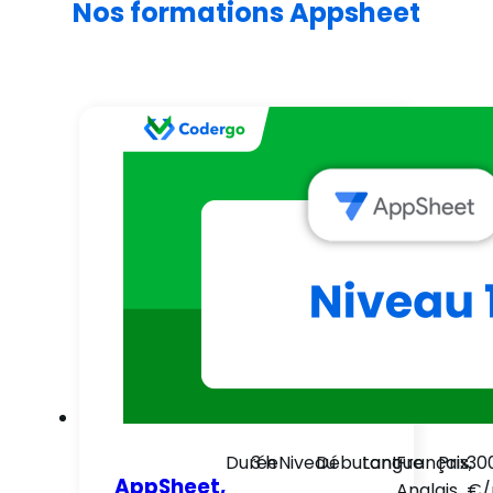
Nos formations Appsheet
Durée
3 h
Niveau
Débutant
Langue
Français,
Prix
30
AppSheet,
Anglais
€/