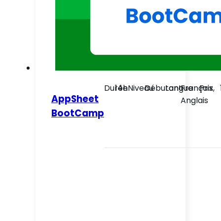
Durée
14h
Niveau
Débutant
Langue
Français,
Prix
AppSheet
Anglais
BootCamp