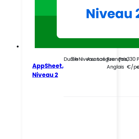
Durée
3 h
Niveau
Avancé
Langue
Français,
Prix
330
P
AppSheet,
Anglais
€/pe
c
Niveau 2