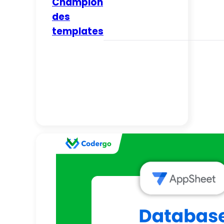
Champion
des
templates