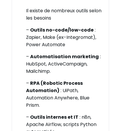
Il existe de nombreux outils selon
les besoins
–
Outils no-code/low-code
:
Zapier, Make (ex-Integromat),
Power Automate
–
Automatisation marketing
:
HubSpot, ActiveCampaign,
Mailchimp.
–
RPA (Robotic Process
Automation)
: UiPath,
Automation Anywhere, Blue
Prism.
–
Outils internes et IT
: n8n,
Apache Airflow, scripts Python