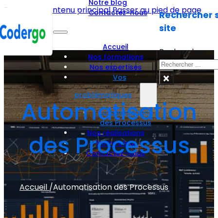
Notre blog
Passer au contenu principal
Passer au pied de page
Contactez-nous
Rechercher s
site
Accueil
Rechercher
Nos formations
Nos expertises
×
Vos
problématiques
Automatisation
Automatisation
des Processus
Nos réalisations
des Processus
Notre blog
Contactez-nous
Accueil
/
Automatisation des Processus