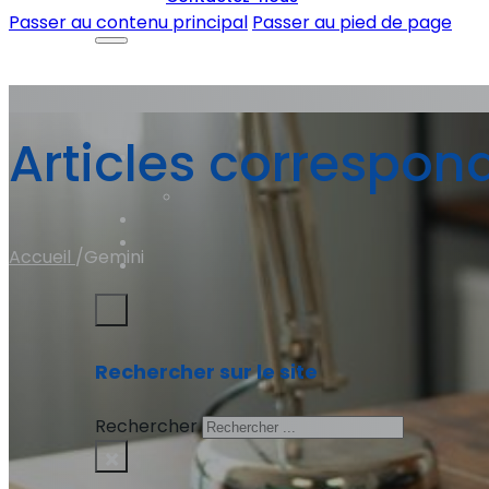
Passer au contenu principal
Passer au pied de page
Articles correspon
Accueil
/
Gemini
Rechercher sur le site
Rechercher
×