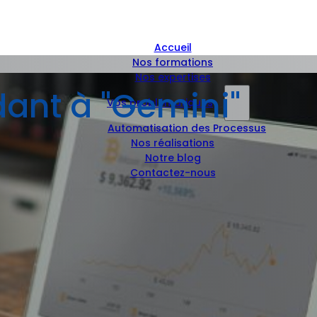
Accueil
Nos formations
Nos expertises
dant à "Gemini"
Vos problématiques
Automatisation des Processus
Nos réalisations
Notre blog
Contactez-nous