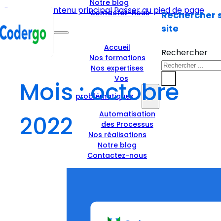
Notre blog
Passer au contenu principal
Passer au pied de page
Contactez-nous
Rechercher s
site
Accueil
Rechercher
Nos formations
Nos expertises
×
Vos
Mois :
octobre
problématiques
Automatisation
2022
des Processus
Nos réalisations
Notre blog
Contactez-nous