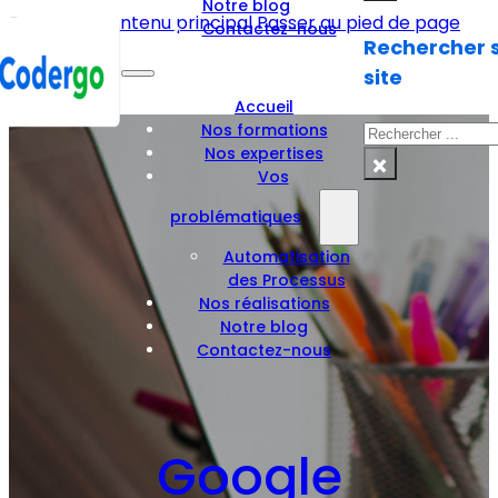
Notre blog
Passer au contenu principal
Passer au pied de page
Contactez-nous
Rechercher s
site
Accueil
Nos formations
Rechercher
Nos expertises
×
Vos
problématiques
Automatisation
des Processus
Nos réalisations
Notre blog
Contactez-nous
Google