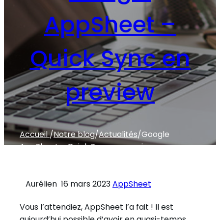
AppSheet –
Quick Sync en
preview
Accueil
/
Notre blog
/
Actualités
/
Google
AppSheet – Quick Sync en preview
Aurélien
16 mars 2023
AppSheet
Vous l’attendiez, AppSheet l’a fait ! Il est
aujourd’hui possible d’avoir en quasi-temps