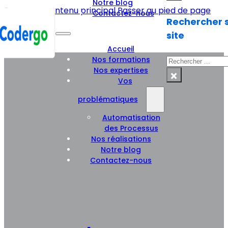
Notre blog
Passer au contenu principal
Passer au pied de page
Contactez-nous
Rechercher s
site
Accueil
Nos formations
Rechercher
Nos expertises
×
Vos
problématiques
Automatisation
des Processus
Nos réalisations
Notre blog
Contactez-nous