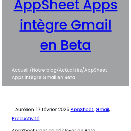
AppSheet Apps
intègre Gmail
en Beta
Accueil
/
Notre blog
/
Actualités
/
AppSheet
Apps intègre Gmail en Beta
Aurélien
17 février 2025
AppSheet
,
Gmail
,
Productivité
AppSheet vient de déployer en Beta